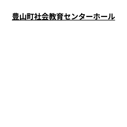
jisyu-cat:
愛知県
豊山町社会教育センターホール
映画「ウナイ」上映及びPFAS問題学習会
上映日時：7月12日(日)
上映時間（予定）：13:30-
上映会場：豊山町社会教育センターホール
入場料：1,000円
民の生活と健康を守る会／安心・安全に暮らせる北名古
検索