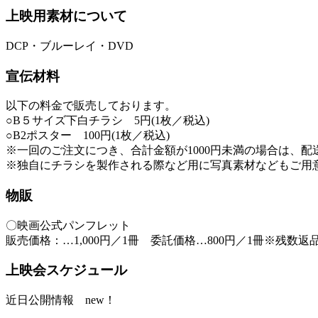
上映用素材について
DCP・ブルーレイ・DVD
宣伝材料
以下の料金で販売しております。
○B５サイズ下白チラシ 5円(1枚／税込)
○B2ポスター 100円(1枚／税込)
※一回のご注文につき、合計金額が1000円未満の場合は、配送
※独自にチラシを製作される際など用に写真素材などもご用
物販
〇映画公式パンフレット
販売価格：…1,000円／1冊 委託価格…800円／1冊※残数返
上映会スケジュール
近日公開情報
new！