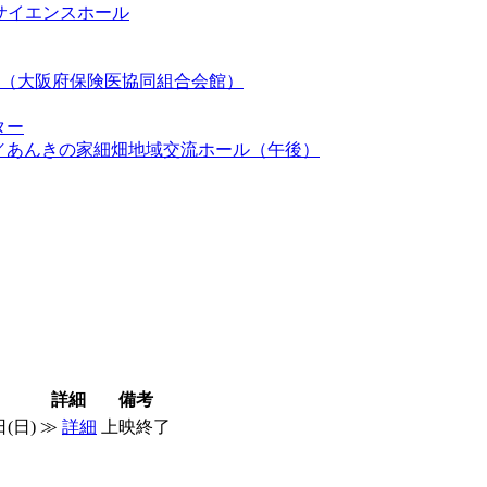
 サイエンスホール
ホール（大阪府保険医協同組合会館）
ター
前）／あんきの家細畑地域交流ホール（午後）
詳細
備考
日(日)
≫
詳細
上映終了