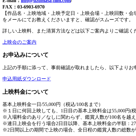
E-mail：
info@uzumasa-film.com
/
FAX：03-6903-6970
【作品名・上映地域・上映予定日・上映会場・上映回数・会
をメールにてお教えくださいますと、確認がスムーズです。
詳しい上映料、また清算方法などは以下ご案内よりご確認く
上映会のご案内
お申込みについて
上記の手順に添って、事前確認が取れましたら、以下よりお
申込用紙ダウンロード
上映料金について
基本上映料金一日/55,000円（税込/100名まで）
※１日に何回上映しても、1日目の基本上映料金は55,000円(
※入場料金のあり／なしに関わらず、鑑賞人数が100名を越えた
※連日上映会を行う場合2日目以降、基本上映料金の半額：27
※2日間以上の期間で上映の場合、全日程の鑑賞人数の総数が