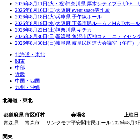
2026年8月11日(火・祝)神奈川県 厚木シティプラザ6F
2026年8月16日(日)大阪府 event space雲州堂
2026年8月18日(火)兵庫県 子午線ホール
2026年8月19日(水)大阪府 正雀市民ルーム／M＆D
2026年8月22日(土)神奈川県 キチカ
2026年8月30日(日)新潟県 魚沼市広神コミュニティセン
2026年8月30日(日)岐阜県 岐阜民医連大会議室（午
北海道・東北
関東
中部
近畿
中国・四国
九州・沖縄
北海道・東北
都道府県
市区町村
会場名
上映日
青森県
青森市
リンクモア平安閣市民ホール
2026年8月9
関東