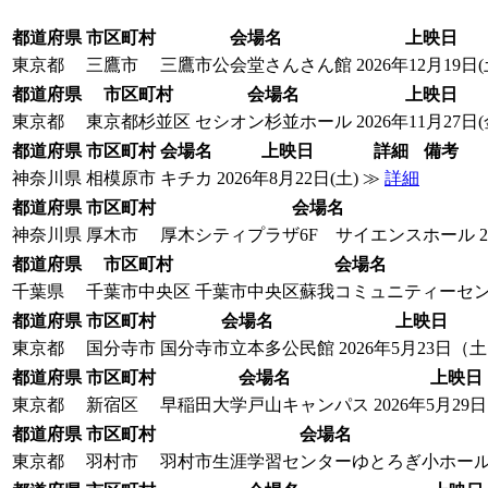
都道府県
市区町村
会場名
上映日
東京都
三鷹市
三鷹市公会堂さんさん館
2026年12月19日(
都道府県
市区町村
会場名
上映日
東京都
東京都杉並区
セシオン杉並ホール
2026年11月27日(
都道府県
市区町村
会場名
上映日
詳細
備考
神奈川県
相模原市
キチカ
2026年8月22日(土)
≫
詳細
都道府県
市区町村
会場名
神奈川県
厚木市
厚木シティプラザ6F サイエンスホール
都道府県
市区町村
会場名
千葉県
千葉市中央区
千葉市中央区蘇我コミュニティーセ
都道府県
市区町村
会場名
上映日
東京都
国分寺市
国分寺市立本多公民館
2026年5月23日（
都道府県
市区町村
会場名
上映日
東京都
新宿区
早稲田大学戸山キャンパス
2026年5月2
都道府県
市区町村
会場名
東京都
羽村市
羽村市生涯学習センターゆとろぎ小ホー